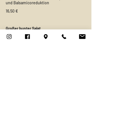
und Balsamicoreduktion
16,50 €
Großer bunter Salat
mit marinierten Mango und Streifen
von der Putenbrust
18,90 €
Nachspeise
Geeister Marillenknödel
auf Fruchtspiegel mit frischen
Waldbeeren
8,90 €