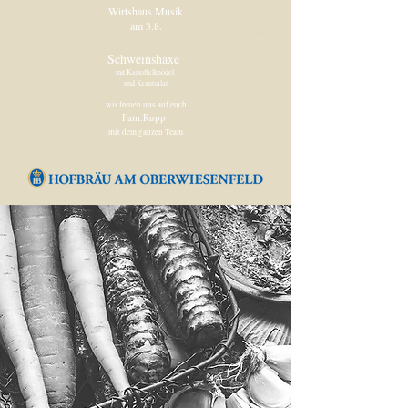
Wirtshaus Musik
am 3.8.
Schweinshaxe
mit Kartoffelknödel
und Krautsalat
wir freuen uns auf euch
Fam.Rupp
mit dem ganzen Team