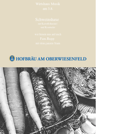
Wirtshaus Musik
am 3.8.
Schweinshaxe
mit Kartoffelknödel
und Krautsalat
wir freuen uns auf euch
Fam.Rupp
mit dem ganzen Team