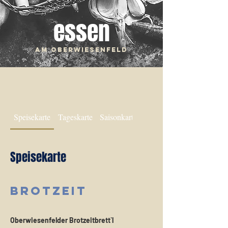
essen
am
Oberwiesenfeld
Speisekarte
Tageskarte
Saisonkarte
Speisekarte
Brotzeit
Oberwiesenfelder Brotzeitbrett`l