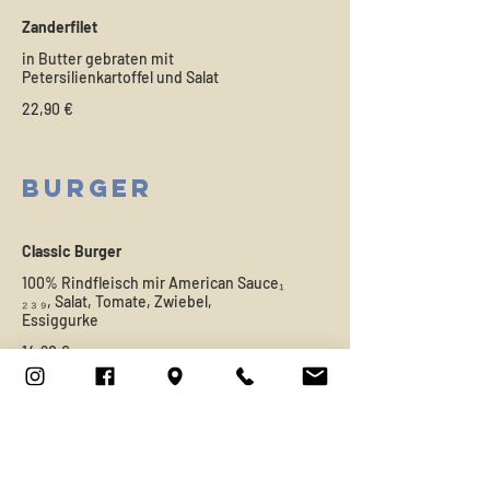
Zanderfilet
in Butter gebraten mit
Petersilienkartoffel und Salat
22,90 €
Burger
Classic Burger
100% Rindfleisch mir American Sauce₁
₂ ₃ ₉, Salat, Tomate, Zwiebel,
Essiggurke
14,90 €
Cheeseburger
100% Rindfleisch mir American Sauce₁
₂ ₃ ₉, Salat, Tomate, Zwiebel,
Essiggurke, Cheddarkäse